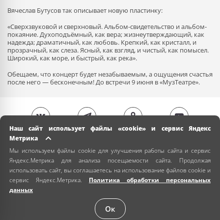
Вячеслав Бутусов так описывает новую пластинку:
«Сверхзвуковой и сверхновый. Альбом-свидетельство и альбом-
покаяние. Духоподъёмный, как вера; жизнеутверждающий, как
надежда; драматичный, как любовь. Крепкий, как кристалл, и
прозрачный, как слеза. Ясный, как взгляд, и чистый, как помысел.
Широкий, как море, и быстрый, как река».
Обещаем, что концерт будет незабываемым, а ощущения счастья
после него — бесконечным! До встречи 9 июня в «МузТеатре».
Наш сайт использует файлы «cookie» и сервис Яндекс
Метрика
Мы используем файлы cookie для улучшения работы сайта и сервис
Яндекс.Метрика для анализа посещаемости сайта. Продолжая
использовать сайт, вы соглашаетесь на использование файлов cookie и
сервис Яндекс.Метрика.
Политика обработки персональных
данных
Ок