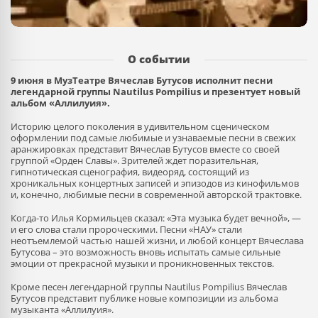
О событии
9 июня в МузТеатре Вячеслав Бутусов исполнит песни
легендарной группы Nautilus Pompilius и презентует новый
альбом «Аллилуия».
Историю целого поколения в удивительном сценическом
оформлении под самые любимые и узнаваемые песни в свежих
аранжировках представит Вячеслав Бутусов вместе со своей
группой «Орден Славы». Зрителей ждет поразительная,
гипнотическая сценография, видеоряд, состоящий из
хроникальных концертных записей и эпизодов из кинофильмов
и, конечно, любимые песни в современной авторской трактовке.
Когда-то Илья Кормильцев сказал: «Эта музыка будет вечной», —
и его слова стали пророческими. Песни «НАУ» стали
неотъемлемой частью нашей жизни, и любой концерт Вячеслава
Бутусова – это возможность вновь испытать самые сильные
эмоции от прекрасной музыки и проникновенных текстов.
Кроме песен легендарной группы Nautilus Pompilius Вячеслав
Бутусов представит публике новые композиции из альбома
музыканта «Аллилуия».