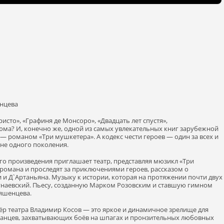
енцева
исто», «Графиня де Монсоро», «Двадцать лет спустя»,
ма? И, конечно же, одной из самых увлекательных книг зарубежной
 романом «Три мушкетера». А кодекс чести героев — один за всех и
 не одного поколения.
го произведения приглашает театр, представляя мюзикл «Три
 романа и проследят за приключениями героев, рассказом о
и Д`Артаньяна. Музыку к истории, которая на протяжении почти двух
унаевский. Пьесу, созданную Марком Розовским и ставшую гимном
яшенцева.
р театра Владимир Косов — это яркое и динамичное зрелище для
 танцев, захватывающих боёв на шпагах и пронзительных любовных