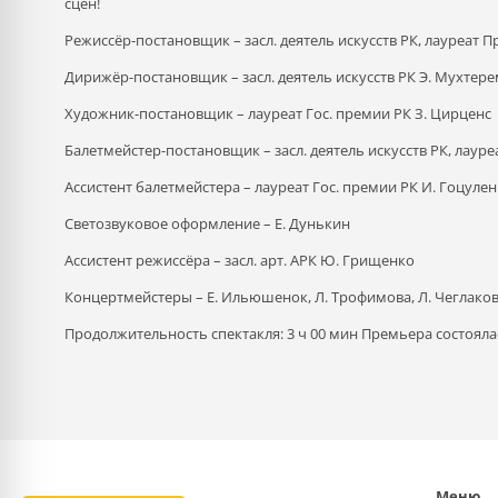
сцен!
Режиссёр-постановщик
– засл. деятель искусств РК, лауреат 
Дирижёр-постановщик
– засл. деятель искусств РК Э. Мухтер
Художник-постановщик
– лауреат Гос. премии РК З. Цирценс
Балетмейстер-постановщик
– засл. деятель искусств РК, лаур
Ассистент балетмейстера
– лауреат Гос. премии РК И. Гоцуле
Светозвуковое оформление
– Е. Дунькин
Ассистент режиссёра
– засл. арт. АРК Ю. Грищенко
Концертмейстеры
– Е. Ильюшенок, Л. Трофимова, Л. Чеглако
Продолжительность спектакля:
3 ч 00 мин
Премьера состояла
Меню