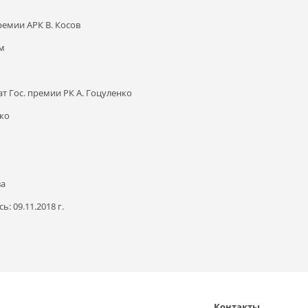
Премии АРК В. Косов
ем
еат Гос. премии РК А. Гоцуленко
нко
ва
сь:
09.11.2018 г.
Контакты