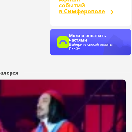
событий
в Симферополе
Можно оплатить
частями
Выберите способ оплаты
Плайт
Галерея