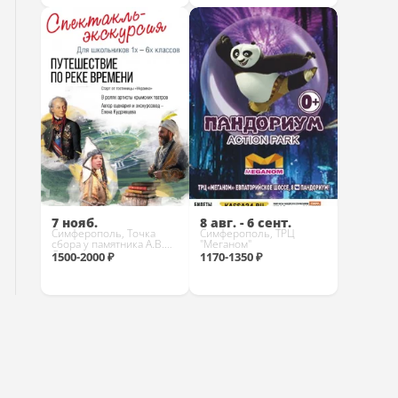
Купить
Купить
7 нояб.
8 авг. - 6 сент.
Симферополь, Точка
Симферополь, ТРЦ
сбора у памятника А.В.
"Меганом"
Суворову
1500-2000 ₽
1170-1350 ₽
Купить
Купить