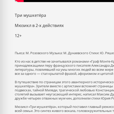
Три мушкетёра
Мюзикл в 2-х действиях
12+
Пьеса:
М. Розовского
Музыка:
М. Дунаевского Стихи: Ю. Ряш
Кто из нас в детстве не зачитывался романами «Граф Монте-Кр
принадлежащими перу французского писателя Александра Дю
литературы, повлиявшей на умы многих людей во всем мире —
все за одного — стал крылатой фразой, афоризмом и цитатой
В путешествие по страницам этого авантюрного историческо
мушкетёра». Зрители вместе с артистами вспомнят страницы
подвесках, тайной Миледи, трагической любовью Констанции 
столетий вызывает неугасающий интерес, написал Максим Д
дружбе четырех отважных мужчин, дополнили стихи Юрия Р
Мюзикл «Три мушкетёра», который поставил главный режиссё
всей семьи. Это синтез живого вокала, головокружительных