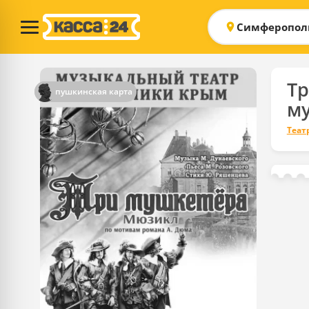
Симферопол
Т
пушкинская карта
м
Теат