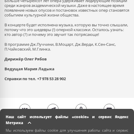
Больше четырёхсот лет опера удерживает лидирующие позиции
среди жанров академической музыки. Даже в настоящее время
появление новых опусов и постановок известных опер становятся
событием культурной жизни общества.
В концерте будет исполнена музыка, которую вы точно слышали,
потому что это шедевры (!) оперной классики. Осталось узнать:
кто автор (?) и почему это звучит так потрясающе!
В программе Дж.Пуччини, В.Моцарт, Дж.Верди, К.Сен-Санс,
П.Чайковский, М.Глинка.
Дирижёр Олег Рябов
Ведущая Мария Ладыка
Справки по тел. +7 978
53 28 902
Наш сайт использует файлы «cookie» и сервис Яндекс
Метрика
Мы используем файлы cookie для улучшения работы сайта и сервис