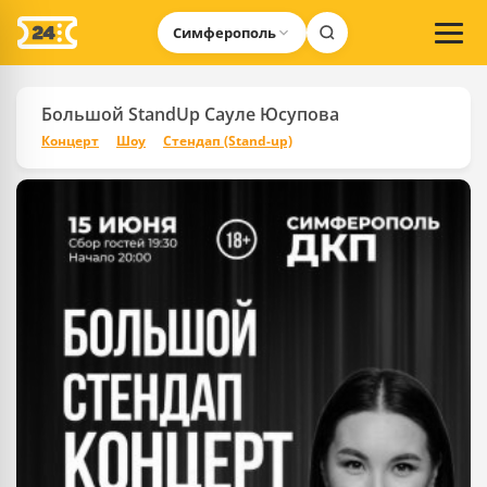
Симферополь
Большой StandUp Сауле Юсупова
Концерт
Шоу
Стендап (Stand-up)