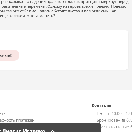
ь рассказывает о падении нравов, о том, как принципы меркнут перед
 разительные перемены. Одному из героев все же повезло. Повезло
ом самого себя вмешались обстоятельства и помогли ему. Так
 еще в силах что-то изменить?
ьные
0
Контакты
кты
Пн.-Пт. 10:00 - 17
асность платежей
Бронирование би
ат
Восстановление б
с Яндекс Метрика