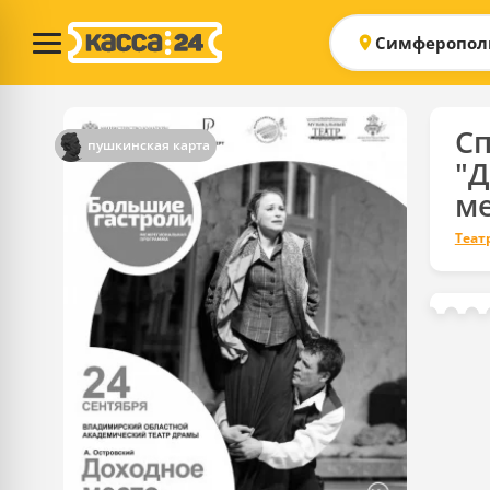
Симферопол
Сп
пушкинская карта
"
ме
Теат