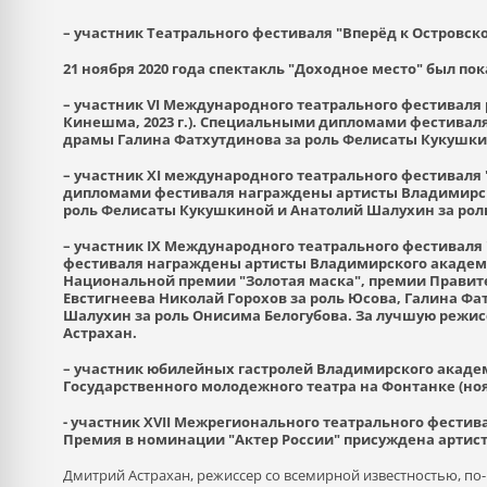
– участник Театрального фестиваля "Вперёд к Островскому
21 ноября 2020 года спектакль "Доходное место" был п
– участник VI Международного театрального фестиваля 
Кинешма, 2023 г.). Cпециальными дипломами фестивал
драмы Галина Фатхутдинова за роль Фелисаты Кукушки
– участник ХI международного театрального фестиваля "
дипломами фестиваля награждены артисты Владимирск
роль Фелисаты Кукушкиной и Анатолий Шалухин за рол
– участник IX Международного театрального фестиваля "
фестиваля награждены артисты Владимирского академи
Национальной премии "Золотая маска", премии Правител
Евстигнеева Николай Горохов за роль Юсова, Галина Ф
Шалухин за роль Онисима Белогубова. За лучшую режис
Астрахан.
– участник юбилейных гастролей Владимирского академ
Государственного молодежного театра на Фонтанке (ноябр
- участник XVII Межрегионального театрального фестивал
Премия в номинации "Актер России" присуждена артист
Дмитрий Астрахан, режиссер со всемирной известностью, по-