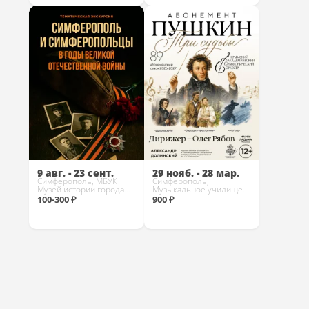
Купить
Купить
9 авг. - 23 сент.
29 нояб. - 28 мар.
Симферополь, МБУК
Симферополь,
Музей истории города
Музыкальное училище
Симферополя
им. П.И. Чайковского
100-300 ₽
900 ₽
Купить
Купить