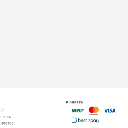
К оплате
:00
летов,
илетов: