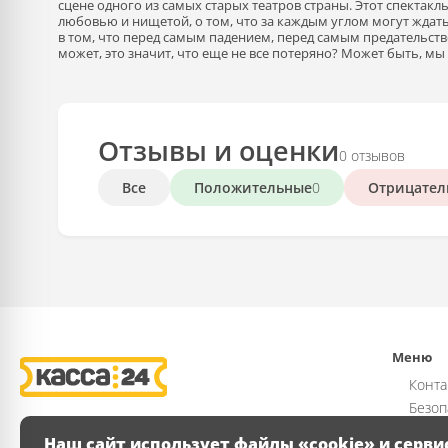
сцене одного из самых старых театров страны. Этот спектакл
любовью и нищетой, о том, что за каждым углом могут ждать
в том, что перед самым падением, перед самым предательств
может, это значит, что еще не все потеряно? Может быть, мы
Отзывы и оценки
0 отзывов
Все
Положительные
0
Отрицател
Меню
Конта
Безоп
Возвр
Наш сайт использует файлы «cookie» и серви