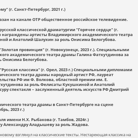
" (г. Санкт-Петербург, 2021 г.)
оказан на канале ОТР общественное российское телевидение.
русской классической драматургии "Горячее сердце" (г.
я награждены артисты Владимирского академического театра
ной и Анатолий Шалухин за роль Онисима Белогубова.
Золотая провинция" (г. Новокузнецк, 2023 г.). Cпециальными
ого академического театра драмы Галина Фатхутдинова за
ь Онисима Белогубова.
Русская классика" (г. Орел, 2023 г.) Специальными дипломами
ческого театра драмы народный артист РФ, лауреат
ьства РФ им Ф. Волкова, областной премии им. Е.
атхутдинова за роль Фелисаты Кукушкиной и Анатолий
суру спектакля – заслуженный деятель искусств РФ Дмитрий
ического театра драмы в Санкт-Петербурге на сцене
ь, 2023 г.)
я имени Н.Х. Рыбакова (г. Тамбов, 2024г.)
у Александру Аладышеву за роль Жадова.
новому взглянул на классические тексты. Нестареющая классика на