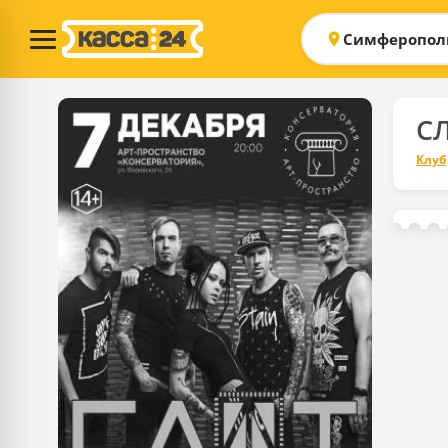
Симферопол
С
Клуб