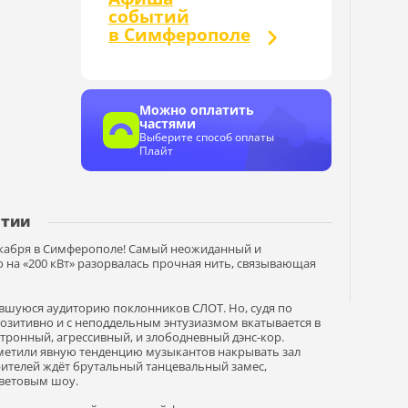
событий
в Симферополе
Можно оплатить
частями
Выберите способ оплаты
Плайт
ытии
декабря в Симферополе! Самый неожиданный и
на «200 кВт» разорвалась прочная нить, связывающая
явшуюся аудиторию поклонников СЛОТ. Но, судя по
озитивно и с неподдельным энтузиазмом вкатывается в
ктронный, агрессивный, и злободневный дэнс-кор.
метили явную тенденцию музыкантов накрывать зал
зрителей ждёт брутальный танцевальный замес,
ветовым шоу.