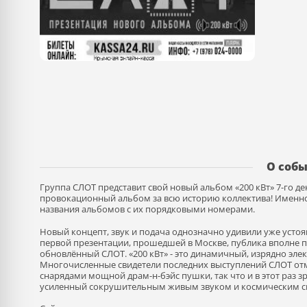
О соб
Группа СЛОТ представит свой новый альбом «200 кВт» 7-го 
провокационный альбом за всю историю коллектива! Именно 
названия альбомов с их порядковыми номерами.
Новый концепт, звук и подача однозначно удивили уже усто
первой презентации, прошедшей в Москве, публика вполне п
обновлённый СЛОТ. «200 кВт» - это динамичный, изрядно эле
Многочисленные свидетели последних выступлений СЛОТ от
снарядами мощной драм-н-бэйс пушки, так что и в этот раз 
усиленный сокрушительным живым звуком и космическим с