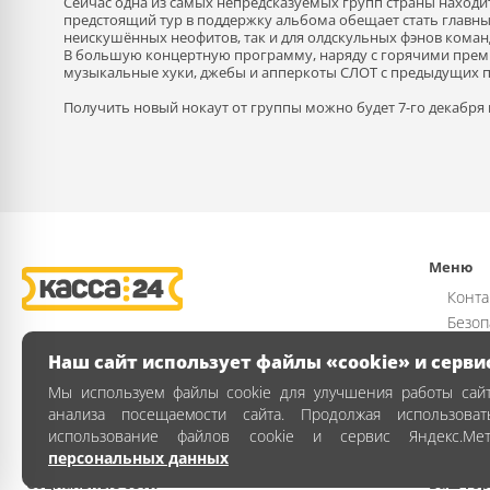
Сейчас одна из самых непредсказуемых групп страны находитс
предстоящий тур в поддержку альбома обещает стать главным
неискушённых неофитов, так и для олдскульных фэнов коман
В большую концертную программу, наряду с горячими прем
музыкальные хуки, джебы и апперкоты СЛОТ с предыдущих п
Получить новый нокаут от группы можно будет 7-го декабря
Меню
Конта
Безоп
Возвр
Наш сайт использует файлы «cookie» и серви
Публи
Мы используем файлы cookie для улучшения работы сайт
Полит
анализа посещаемости сайта. Продолжая использова
Как з
использование файлов cookie и сервис Яндекс.Ме
персональных данных
Социальные сети
Ваш гор