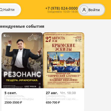
+7 (978) 024-0000
Найти
Войти
Ежедневно 10:00–18:00
мендуемые события
5 сент.
27 авг.
Чт. 18:30
Симферополь,
Симферополь,
Мраморные пещеры
Ботанический сад им.
Багрова
2500-3500 ₽
650-700 ₽