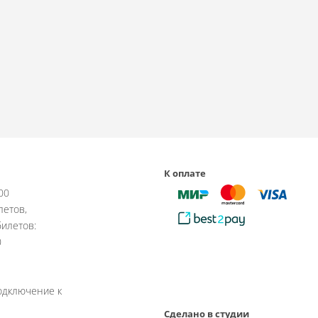
К оплате
:00
летов,
илетов:
0
одключение к
Сделано в студии