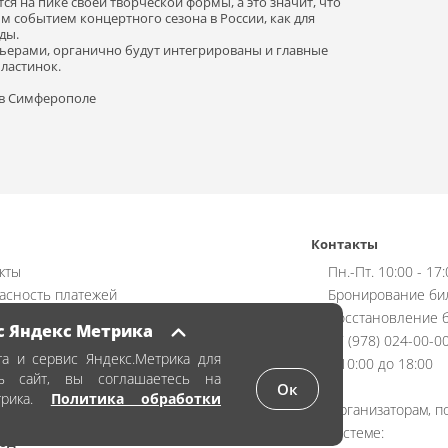
я на пике своей творческой формы, а это значит, что
 событием концертного сезона в России, как для
ды.
ьерами, органично будут интегрированы и главные
ластинок.
 в Симферополе
Контакты
кты
Пн.-Пт. 10:00 - 17
асность платежей
Бронирование би
ат
Восстановление б
с Яндекс Метрика
чная оферта
+7 (978) 024-00-0
а и сервис Яндекс.Метрика для
ика обработки персональных данных
с 10:00 до 18:00
ть сайт, вы соглашаетесь на
аказать билет
Ок
трика.
Политика обработки
Организаторам, п
системе:
од