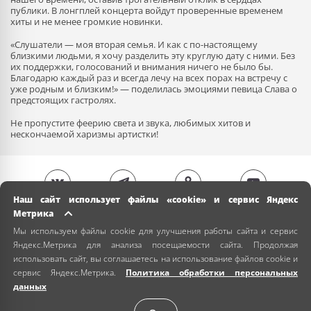
публики. В лонгплей концерта войдут проверенные временем
хиты и не менее громкие новинки.
«Слушатели — моя вторая семья. И как с по-настоящему
близкими людьми, я хочу разделить эту круглую дату с ними. Без
их поддержки, голосований и внимания ничего не было бы.
Благодарю каждый раз и всегда лечу на всех порах на встречу с
уже родным и близким!» — поделилась эмоциями певица Слава о
предстоящих гастролях.
Не пропустите феерию света и звука, любимых хитов и
нескончаемой харизмы артистки!
Наш сайт использует файлы «cookie» и сервис Яндекс
Метрика
Мы используем файлы cookie для улучшения работы сайта и сервис
Яндекс.Метрика для анализа посещаемости сайта. Продолжая
использовать сайт, вы соглашаетесь на использование файлов cookie и
сервис Яндекс.Метрика.
Политика обработки персональных
данных