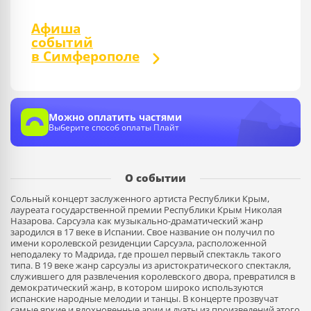
Афиша
событий
в Симферополе
Можно оплатить частями
Выберите способ оплаты Плайт
О событии
Сольный концерт заслуженного артиста Республики Крым,
лауреата государственной премии Республики Крым Николая
Назарова. Сарсуэла как музыкально-драматический жанр
зародился в 17 веке в Испании. Свое название он получил по
имени королевской резиденции Сарсуэла, расположенной
неподалеку то Мадрида, где прошел первый спектакль такого
типа. В 19 веке жанр сарсуэлы из аристократического спектакля,
служившего для развлечения королевского двора, превратился в
демократический жанр, в котором широко используются
испанские народные мелодии и танцы. В концерте прозвучат
самые яркие и вдохновенные арии и дуэты из произведений этого