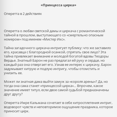
«Принцесса цирка»
Оперетта в 2 действиях
Оперетта о любви светской дамы и циркача с романтической
тайной в прошлом, выступающего со «смертельно опасным
номером» под именем «Мистер Икс».
Тайна загадочного циркача интригует публику: что же заставило
его, красавца с благородной осанкой, спрятать свое лицо? Эта
тайна привлекает внимание и молодой богатой вдовы Теодоры
Вердье. Знатный Барон не раз предлагал ей руку и сердце, но
каждый раз она отвергает его. Узнав ее интерес к циркачу, Барон
задумывает хитрую и подлую интригу, чтобы отомстить и
унизить ее.
Может ли знатная дама выйти замуж за «короля арены»? Да, но
тогда она сама станет «принцессой цирка»… Впрочем, какое
значение имеет титул, если двое самой судьбой предназначены
друг другу?
Оперетта Имре Кальмана сочетает в себе хитросплетения интриг,
водоворот чувств и неповторимое ощущение праздника, которое
приносит цирк.