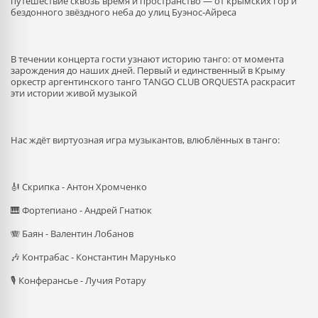
путешествие сквозь время и пространство — от крымских гор и
бездонного звёздного неба до улиц Буэнос‑Айреса
В течении концерта гости узнают историю танго: от момента
зарождения до наших дней. Первый и единственный в Крыму
оркестр аргентинского танго TANGO CLUB ORQUESTA раскрасит
эти истории живой музыкой
Нас ждёт виртуозная игра музыкантов, влюблённых в танго:
🎻 Скрипка - Антон Хромченко
🎹 Фортепиано - Андрей Гнатюк
🪗 Баян - Валентин Лобанов
🎶 Контрабас - Константин Марунько
🎙️ Конферансье - Лучия Ротару