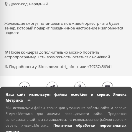
👗 Дресс-код: нарядный
Желающие смогут потанцевать под живой оркестр - это будет
вечер, который подарит праздничное настроение и запомнится
надолго
🔭 После концерта дополнительно можно посетить
астропрограмму. Есть возможность остаться с ночёвкой
📝 Подробности у @kosmosvnutri_info тг или +79787456341
Наш сайт использует файлы «cookie» и сервис Яндекс
Метрика
Мы используем файлы cookie для улучшения работы сайта и сервис
Яндекс.Метрика для анализа посещаемости сайта. Продолжая
использовать сайт, вы соглашаетесь на использование файлов cookie и
сервис Яндекс.Метрика.
Политика обработки персональных
данных