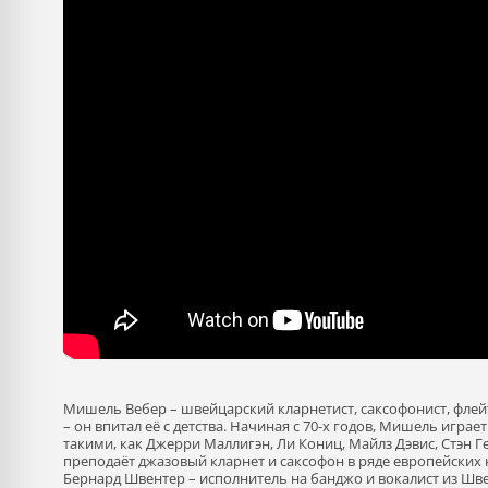
Мишель Вебер – швейцарский кларнетист, саксофонист, флейти
– он впитал её с детства. Начиная с 70-х годов, Мишель игр
такими, как Джерри Маллигэн, Ли Кониц, Майлз Дэвис, Стэн 
преподаёт джазовый кларнет и саксофон в ряде европейских
Бернард Швентер – исполнитель на банджо и вокалист из Шв