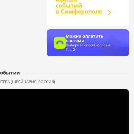
событий
в Симферополе
Можно оплатить
частями
Выберите способ оплаты
Плайт
событии
НТЕРА (ШВЕЙЦАРИЯ, РОССИЯ)