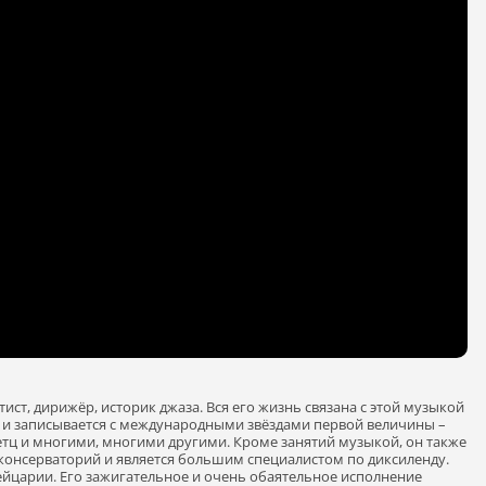
ст, дирижёр, историк джаза. Вся его жизнь связана с этой музыкой
ает и записывается с международными звёздами первой величины –
Гетц и многими, многими другими. Кроме занятий музыкой, он также
 консерваторий и является большим специалистом по диксиленду.
ейцарии. Его зажигательное и очень обаятельное исполнение