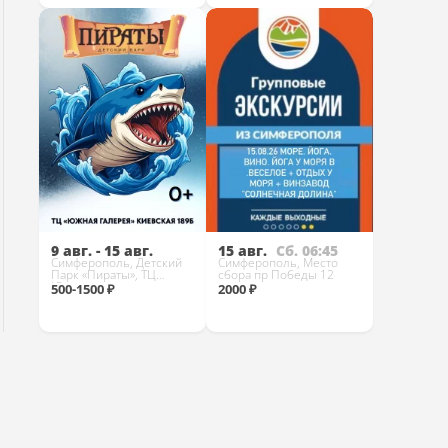
Купить
Купить
9 авг. - 15 авг.
15 авг.
Сб. 06:45
Симферополь, Детский
Симферополь, Место
Парк «Пираты», ТЦ
сбора пр Победы 12
Южная галерея
500-1500 ₽
2000 ₽
Купить
Купить