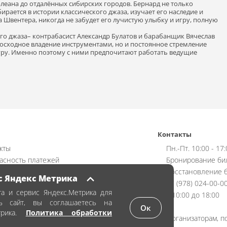
леана до отдалённых сибирских городов. Бернард не только
ирается в истории классического джаза, изучает его наследие и
 Швентера, никогда не забудет его лучистую улыбку и игру, полную
ого джаза– контрабасист Александр Булатов и барабанщик Вячеслав
восходное владение инструментами, но и постоянное стремление
ру. Именно поэтому с ними предпочитают работать ведущие
Контакты
кты
Пн.-Пт. 10:00 - 17
асность платежей
Бронирование би
ат
Восстановление б
с Яндекс Метрика
чная оферта
+7 (978) 024-00-0
а и сервис Яндекс.Метрика для
ика обработки персональных данных
с 10:00 до 18:00
ть сайт, вы соглашаетесь на
аказать билет
Ок
трика.
Политика обработки
Организаторам, п