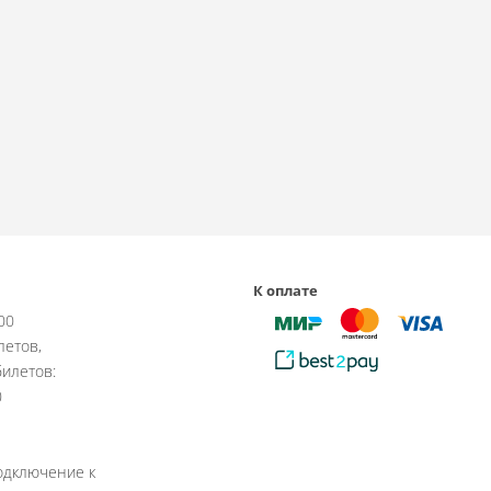
К оплате
:00
летов,
илетов:
0
одключение к