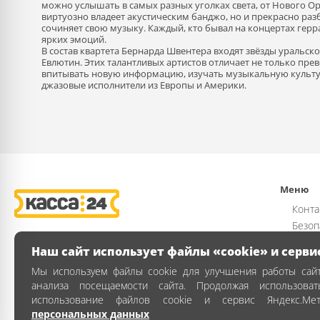
можно услышать в самых разных уголках света, от Нового Ор
виртуозно владеет акустическим банджо, но и прекрасно разб
сочиняет свою музыку. Каждый, кто бывал на концертах герра
ярких эмоций.
В состав квартета Бернарда Швентера входят звёзды уральск
Евлютин. Этих талантливых артистов отличает не только пре
впитывать новую информацию, изучать музыкальную культу
джазовые исполнители из Европы и Америки.
Меню
Конта
Безоп
Возвр
Наш сайт использует файлы «cookie» и серви
Публи
Мы используем файлы cookie для улучшения работы сайт
Полит
анализа посещаемости сайта. Продолжая использова
Как з
использование файлов cookie и сервис Яндекс.Ме
персональных данных