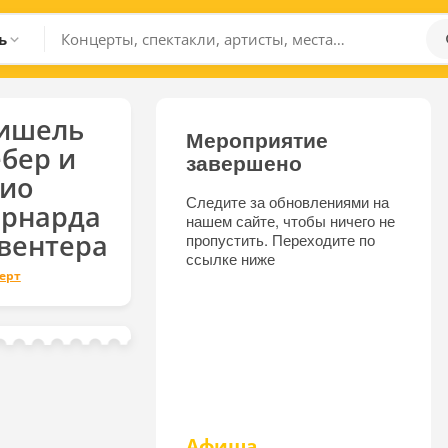
ь
ишель
Мероприятие
бер и
завершено
рио
Следите за обновлениями на
ернарда
нашем сайте, чтобы ничего не
вентера
пропустить. Переходите по
ссылке ниже
ерт
Афиша