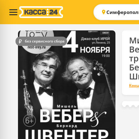
Симферопол
М
без сервисного сбора
Ве
т
Б
Ш
Конц