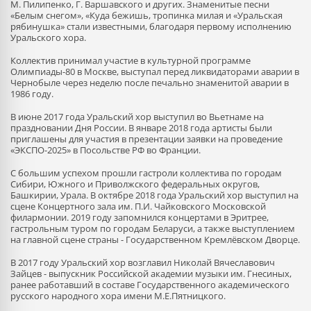
М. Пилипенко, Г. Варшавского и других. Знаменитые песни
«Белым снегом», «Куда бежишь, тропинка милая и «Уральская
рябинушка» стали известными, благодаря первому исполнению
Уральского хора.
Коллектив принимал участие в культурной программе
Олимпиады-80 в Москве, выступал перед ликвидаторами аварии в
Чернобыле через неделю после печально знаменитой аварии в
1986 году.
В июне 2017 года Уральский хор выступил во Вьетнаме на
праздновании Дня России. В январе 2018 года артисты были
приглашены для участия в презентации заявки на проведение
«ЭКСПО-2025» в Посольстве РФ во Франции.
С большим успехом прошли гастроли коллектива по городам
Сибири, Южного и Приволжского федеральных округов,
Башкирии, Урала. В октябре 2018 года Уральский хор выступил на
сцене Концертного зала им. П.И. Чайковского Московской
филармонии. 2019 году запомнился концертами в Эритрее,
гастрольным туром по городам Беларуси, а также выступлением
на главной сцене страны - Государственном Кремлёвском Дворце.
В 2017 году Уральский хор возглавил Николай Вячеславович
Зайцев - выпускник Российской академии музыки им. Гнесиных,
ранее работавший в составе Государственного академического
русского народного хора имени М.Е.Пятницкого.