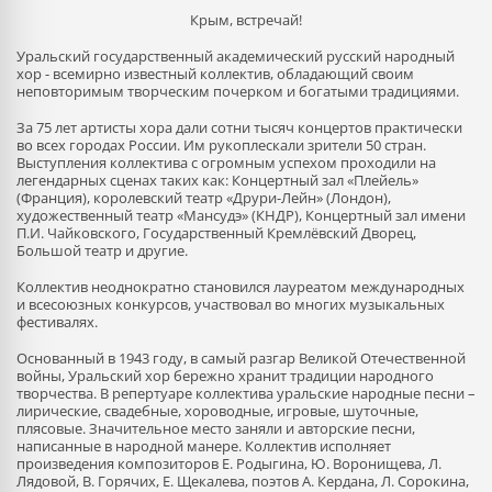
Крым, встречай!
Уральский государственный академический русский народный
хор - всемирно известный коллектив, обладающий своим
неповторимым творческим почерком и богатыми традициями.
За 75 лет артисты хора дали сотни тысяч концертов практически
во всех городах России. Им рукоплескали зрители 50 стран.
Выступления коллектива с огромным успехом проходили на
легендарных сценах таких как: Концертный зал «Плейель»
(Франция), королевский театр «Друри-Лейн» (Лондон),
художественный театр «Мансудэ» (КНДР), Концертный зал имени
П.И. Чайковского, Государственный Кремлёвский Дворец,
Большой театр и другие.
Коллектив неоднократно становился лауреатом международных
и всесоюзных конкурсов, участвовал во многих музыкальных
фестивалях.
Основанный в 1943 году, в самый разгар Великой Отечественной
войны, Уральский хор бережно хранит традиции народного
творчества. В репертуаре коллектива уральские народные песни –
лирические, свадебные, хороводные, игровые, шуточные,
плясовые. Значительное место заняли и авторские песни,
написанные в народной манере. Коллектив исполняет
произведения композиторов Е. Родыгина, Ю. Воронищева, Л.
Лядовой, В. Горячих, Е. Щекалева, поэтов А. Кердана, Л. Сорокина,