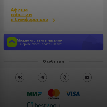
Афиша
событий
в Симферополе
Можно оплатить частями
Выберите способ оплаты Плайт
О событии