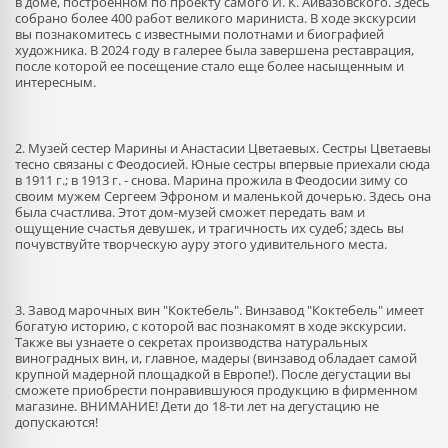
в доме, построенном по проекту самого И. К. Айвазовского. Здесь
собрано более 400 работ великого мариниста. В ходе экскурсии
вы познакомитесь с известными полотнами и биографией
художника. В 2024 году в галерее была завершена реставрация,
после которой ее посещение стало еще более насыщенным и
интересным.
2. Музей сестер Марины и Анастасии Цветаевых. Сестры Цветаевы
тесно связаны с Феодосией. Юные сестры впервые приехали сюда
в 1911 г.; в 1913 г. - снова. Марина прожила в Феодосии зиму со
своим мужем Сергеем Эфроном и маленькой дочерью. Здесь она
была счастлива. Этот дом-музей сможет передать вам и
ощущение счастья девушек, и трагичность их судеб; здесь вы
почувствуйте творческую ауру этого удивительного места.
3. Завод марочных вин "Коктебель". Винзавод "Коктебель" имеет
богатую историю, с которой вас познакомят в ходе экскурсии.
Также вы узнаете о секретах производства натуральных
виноградных вин, и, главное, мадеры (винзавод обладает самой
крупной мадерной площадкой в Европе!). После дегустации вы
сможете приобрести понравившуюся продукцию в фирменном
магазине. ВНИМАНИЕ! Дети до 18-ти лет на дегустацию не
допускаются!